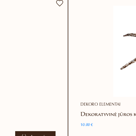
DEKORO ELEMENTAI
Dekoratyvinė jūros 
10.00
€
This