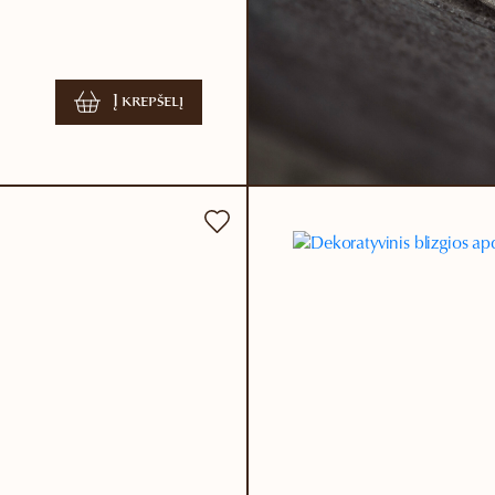
Į krepšelį