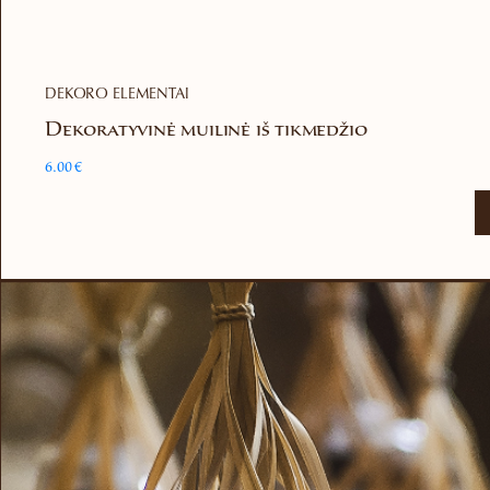
DEKORO ELEMENTAI
Dekoratyvinė muilinė iš tikmedžio
6.00
€
This
product
has
multiple
variants.
The
options
may
be
chosen
on