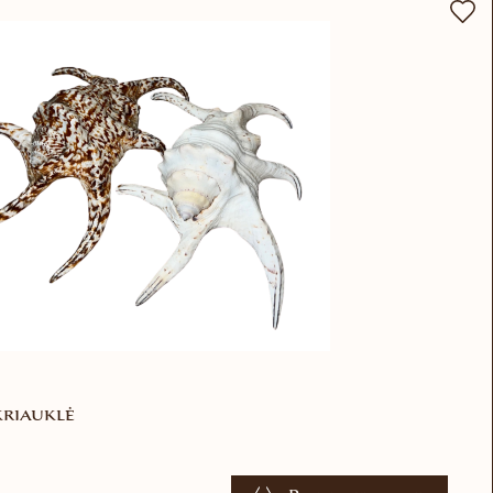
kriauklė