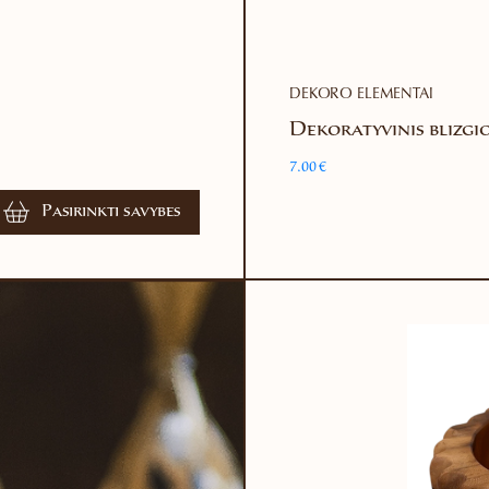
DEKORO ELEMENTAI
Dekoratyvinis blizgi
7.00
€
Pasirinkti savybes