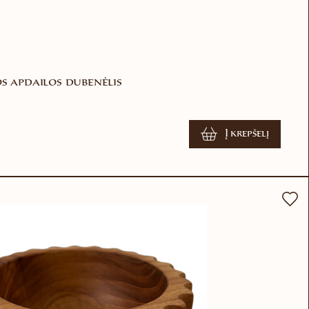
os apdailos dubenėlis
Į krepšelį