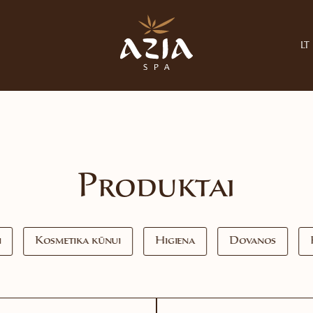
LT
Produktai
i
Kosmetika kūnui
Higiena
Dovanos