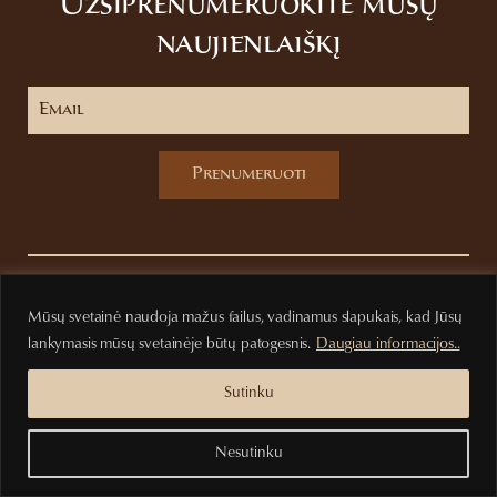
Užsiprenumeruokite mūsų
naujienlaiškį
Prenumeruoti
Privatumo politika
Pirkimo sąlygos
Mūsų svetainė naudoja mažus failus, vadinamus slapukais, kad Jūsų
lankymasis mūsų svetainėje būtų patogesnis.
Daugiau informacijos..
Sutinku
Nesutinku