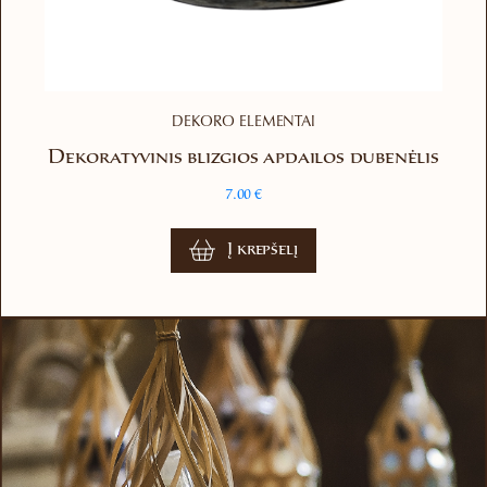
DEKORO ELEMENTAI
Dekoratyvinis blizgios apdailos dubenėlis
7.00
€
Į krepšelį