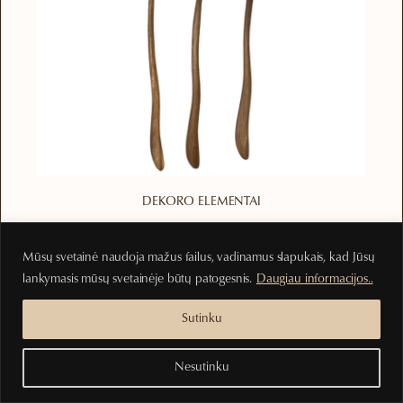
DEKORO ELEMENTAI
Rankų darbo šaukštelis iš tikmedžio
Mūsų svetainė naudoja mažus failus, vadinamus slapukais, kad Jūsų
3.00
€
lankymasis mūsų svetainėje būtų patogesnis.
Daugiau informacijos..
Į krepšelį
Sutinku
Nesutinku