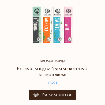
AROMATERAPIJA
Eterinių aliejų mišiniai su rutuliniu
aplikatoriumi
11.00
€
This
Pasirinkti savybes
product
has