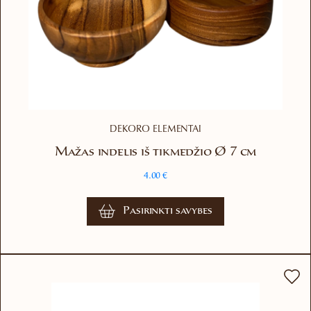
DEKORO ELEMENTAI
Mažas indelis iš tikmedžio Ø 7 cm
4.00
€
This
Pasirinkti savybes
product
has
multiple
variants.
The
options