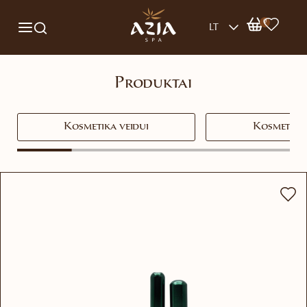
0
LT
Produktai
Kosmetika veidui
Kosmetika