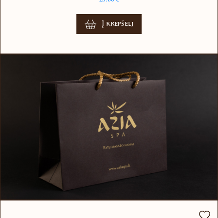
Į krepšelį