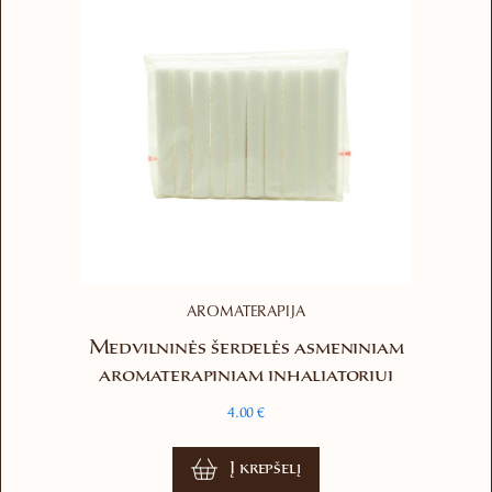
may
be
chosen
on
the
product
page
AROMATERAPIJA
Medvilninės šerdelės asmeniniam
aromaterapiniam inhaliatoriui
4.00
€
Į krepšelį