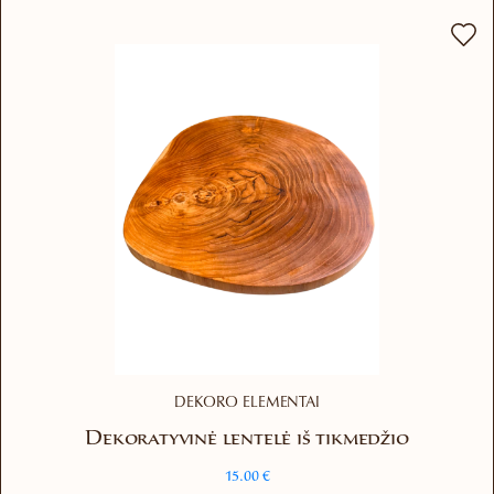
variants.
The
options
may
be
chosen
on
the
product
page
DEKORO ELEMENTAI
Dekoratyvinė lentelė iš tikmedžio
15.00
€