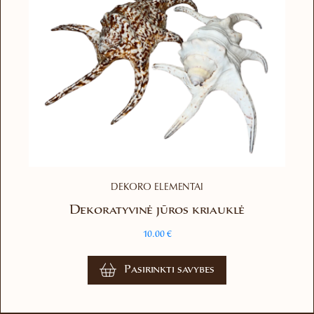
DEKORO ELEMENTAI
Dekoratyvinė jūros kriauklė
10.00
€
This
Pasirinkti savybes
product
has
multiple