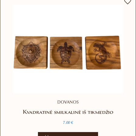
DOVANOS
Kvadratinė smilkalinė iš tikmedžio
7.00
€
This