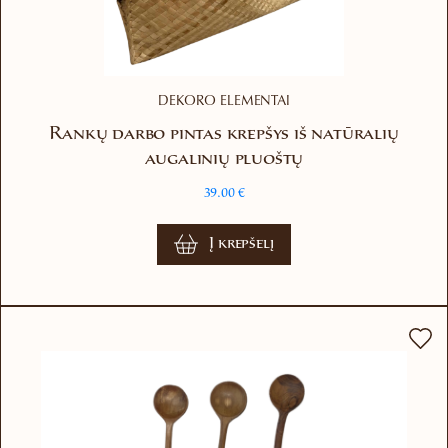
DEKORO ELEMENTAI
Rankų darbo pintas krepšys iš natūralių
augalinių pluoštų
39.00
€
Į krepšelį