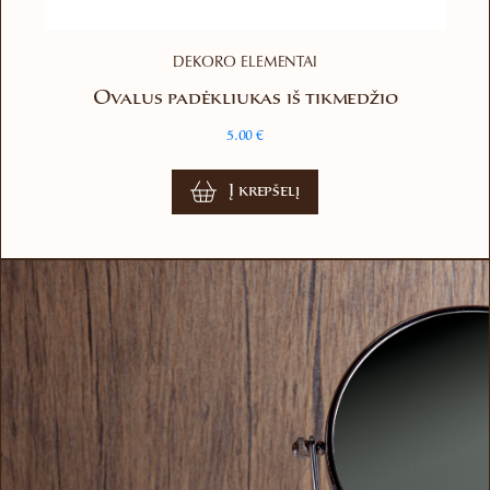
DEKORO ELEMENTAI
Ovalus padėkliukas iš tikmedžio
5.00
€
Į krepšelį