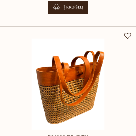
Į krepšelį