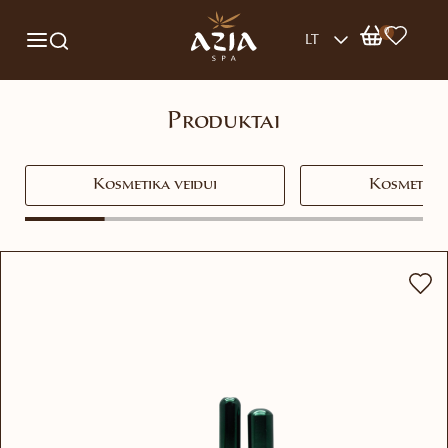
0
LT
Produktai
Kosmetika veidui
Kosmetika