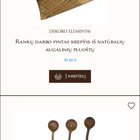
DEKORO ELEMENTAI
Rankų darbo pintas krepšys iš natūralių
augalinių pluoštų
39.00
€
Į krepšelį