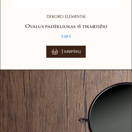
DEKORO ELEMENTAI
Ovalus padėkliukas iš tikmedžio
5.00
€
Į krepšelį