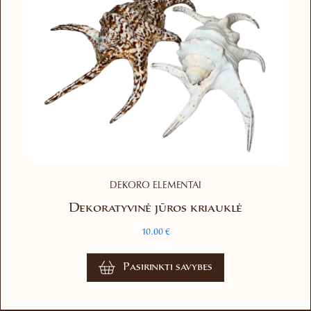
DEKORO ELEMENTAI
Dekoratyvinė jūros kriauklė
10.00
€
This
Pasirinkti savybes
product
has
multiple