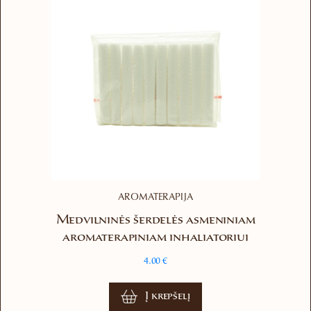
may
be
chosen
on
the
product
page
AROMATERAPIJA
Medvilninės šerdelės asmeniniam
aromaterapiniam inhaliatoriui
4.00
€
Į krepšelį