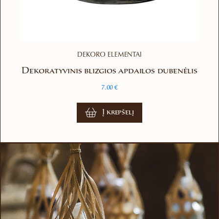
DEKORO ELEMENTAI
Dekoratyvinis blizgios apdailos dubenėlis
7.00
€
Į krepšelį