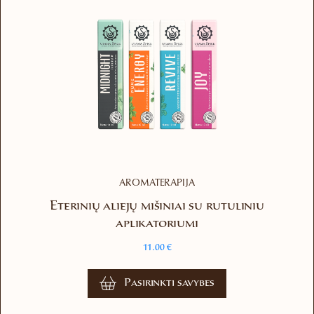
AROMATERAPIJA
Eterinių aliejų mišiniai su rutuliniu
aplikatoriumi
11.00
€
This
Pasirinkti savybes
product
has