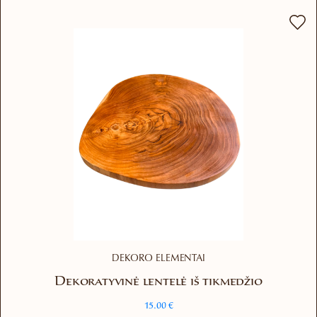
variants.
The
options
may
be
chosen
on
the
product
page
DEKORO ELEMENTAI
Dekoratyvinė lentelė iš tikmedžio
15.00
€