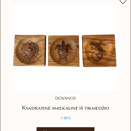
DOVANOS
Kvadratinė smilkalinė iš tikmedžio
7.00
€
This