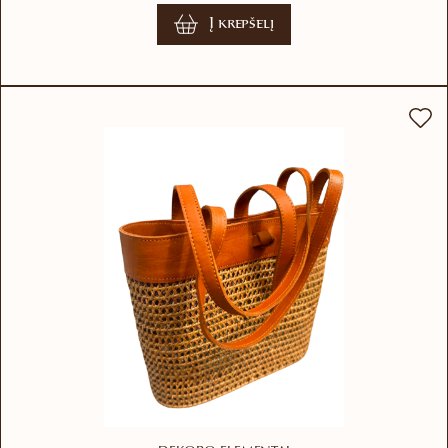
Į krepšelį