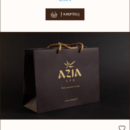
Į krepšelį