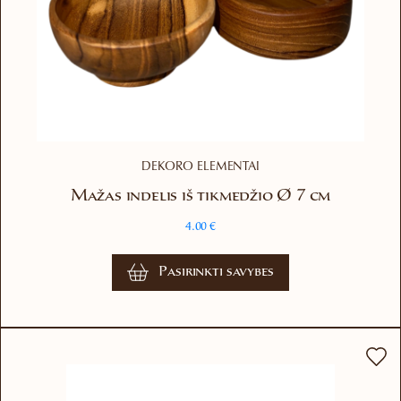
DEKORO ELEMENTAI
Mažas indelis iš tikmedžio Ø 7 cm
4.00
€
This
Pasirinkti savybes
product
has
multiple
variants.
The
options