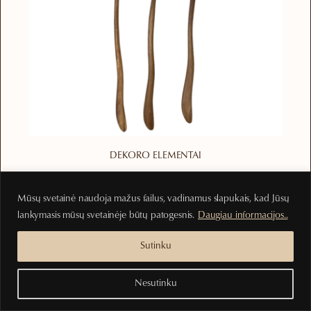
DEKORO ELEMENTAI
Rankų darbo šaukštelis iš tikmedžio
Mūsų svetainė naudoja mažus failus, vadinamus slapukais, kad Jūsų
3.00
€
lankymasis mūsų svetainėje būtų patogesnis.
Daugiau informacijos..
Į krepšelį
Sutinku
Nesutinku