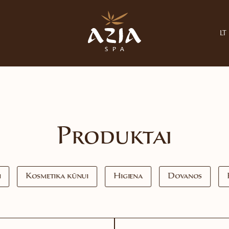
LT
Produktai
i
Kosmetika kūnui
Higiena
Dovanos