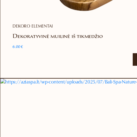
DEKORO ELEMENTAI
Dekoratyvinė muilinė iš tikmedžio
6.00
€
This
product
has
multiple
variants.
The
options
may
be
chosen
on