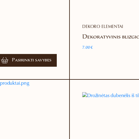
DEKORO ELEMENTAI
Dekoratyvinis blizgi
7.00
€
Pasirinkti savybes