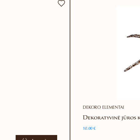
DEKORO ELEMENTAI
Dekoratyvinė jūros 
10.00
€
This