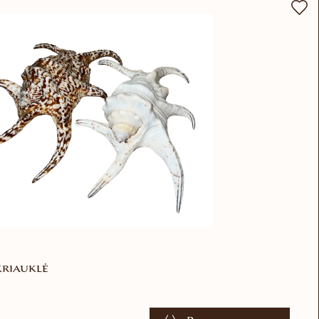
kriauklė