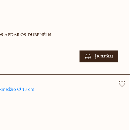
os apdailos dubenėlis
Į krepšelį