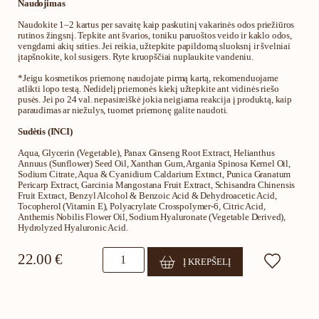
Naudojimas
Naudokite 1–2 kartus per savaitę kaip paskutinį vakarinės odos priežiūros
rutinos žingsnį. Tepkite ant švarios, toniku paruoštos veido ir kaklo odos,
vengdami akių srities. Jei reikia, užtepkite papildomą sluoksnį ir švelniai
įtapšnokite, kol susigers. Ryte kruopščiai nuplaukite vandeniu.
*Jeigu kosmetikos priemonę naudojate pirmą kartą, rekomenduojame
atlikti lopo testą. Nedidelį priemonės kiekį užtepkite ant vidinės riešo
pusės. Jei po 24 val. nepasireiškė jokia neigiama reakcija į produktą, kaip
paraudimas ar niežulys, tuomet priemonę galite naudoti.
Sudėtis (INCI)
Aqua, Glycerin (Vegetable), Panax Ginseng Root Extract, Helianthus
Annuus (Sunflower) Seed Oil, Xanthan Gum, Argania Spinosa Kernel Oil,
Sodium Citrate, Aqua & Cyanidium Caldarium Extract, Punica Granatum
Pericarp Extract, Garcinia Mangostana Fruit Extract, Schisandra Chinensis
Fruit Extract, Benzyl Alcohol & Benzoic Acid & Dehydroacetic Acid,
Tocopherol (Vitamin E), Polyacrylate Crosspolymer-6, Citric Acid,
Anthemis Nobilis Flower Oil, Sodium Hyaluronate (Vegetable Derived),
Hydrolyzed Hyaluronic Acid.
produkto
22.00
€
Į KREPŠELĮ
kiekis:
Atgaivinamoji
naktinė