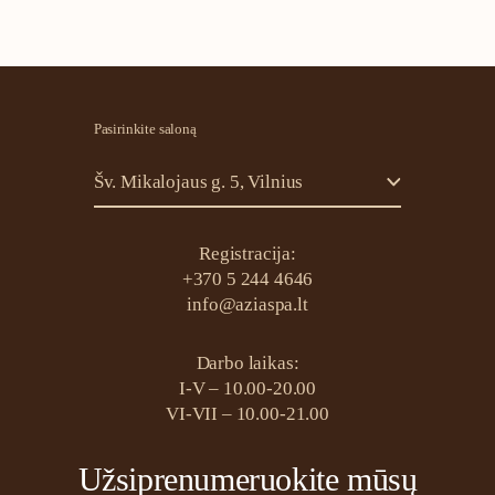
veido
kaukė
su
ženšeniu
Pasirinkite saloną
Šv. Mikalojaus g. 5, Vilnius
Registracija:
+370 5 244 4646
info@aziaspa.lt
Darbo laikas:
I-V – 10.00-20.00
VI-VII – 10.00-21.00
Užsiprenumeruokite mūsų