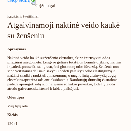
Grįžti atgal
Kaukės ir šveitikliai
Atgaivinamoji naktinė veido kaukė
su ženšeniu
Aprašymas
Naktinė veido kaukė su ženšenio ekstraktu, skirta intensyviai odos
priežiūrai miego metu. Lengvos gelinės tekstūros formulė drėkina, maitina
ir padeda puoselėti stangresnę bei glotnesnę odos išvaizdą. Ženšenis nuo
seno vertinamas dėl savo savybių padėti palaikyti odos elastingumą ir
mažinti smulkių raukšlelių matomumą, o magnolinių citrinvyčių uogų
ekstraktas aprūpina odą antioksidantais. Raudonųjų dumblių ekstraktas
padeda apsaugoti odą nuo neigiamo aplinkos poveikio, todėl ryte oda
atrodo gaivesnė, skaistesnė ir labiau pailsėjusi.
Odos tipas
Visų tipų oda.
Kiekis
120ml