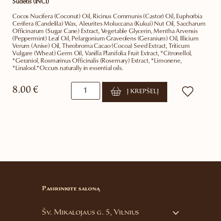
Sudėtis (INCI)
Cocos Nucifera (Coconut) Oil, Ricinus Communis (Castor) Oil, Euphorbia
Cerifera (Candelila) Wax, Aleurites Moluccana (Kukui) Nut Oil, Saccharum
Officinarum (Sugar Cane) Extract, Vegetable Glycerin, Mentha Arvensis
(Peppermint) Leaf Oil, Pelargonium Graveolens (Geranium) Oil, Illicium
Verum (Anise) Oil, Theobroma Cacao (Cocoa) Seed Extract, Triticum
Vulgare (Wheat) Germ Oil, Vanilla Planifolia Fruit Extract, *Citronellol,
*Geraniol, Rosmarinus Officinalis (Rosemary) Extract, *Limonene,
*Linalool.*Occurs naturally in essential oils.
produkto
8.00
€
Į KREPŠELĮ
kiekis:
Apsauginis
lūpų
balzamas
su
žolelėmis
Pasirinkite saloną
Šv. Mikalojaus g. 5, Vilnius