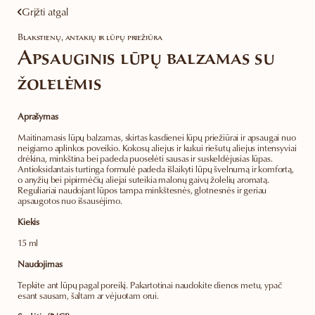
Grįžti atgal
Blakstienų, antakių ir lūpų priežiūra
Apsauginis lūpų balzamas su
žolelėmis
Aprašymas
Maitinamasis lūpų balzamas, skirtas kasdienei lūpų priežiūrai ir apsaugai nuo
neigiamo aplinkos poveikio. Kokosų aliejus ir kukui riešutų aliejus intensyviai
drėkina, minkština bei padeda puoselėti sausas ir suskeldėjusias lūpas.
Antioksidantais turtinga formulė padeda išlaikyti lūpų švelnumą ir komfortą,
o anyžių bei pipirmėčių aliejai suteikia malonų gaivų žolelių aromatą.
Reguliariai naudojant lūpos tampa minkštesnės, glotnesnės ir geriau
apsaugotos nuo išsausėjimo.
Kiekis
15 ml
Naudojimas
Tepkite ant lūpų pagal poreikį. Pakartotinai naudokite dienos metu, ypač
esant sausam, šaltam ar vėjuotam orui.