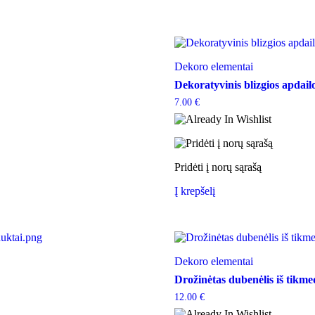
Dekoro elementai
Dekoratyvinis blizgios apdail
7.00
€
Pridėti į norų sąrašą
Į krepšelį
Dekoro elementai
Drožinėtas dubenėlis iš tikm
12.00
€