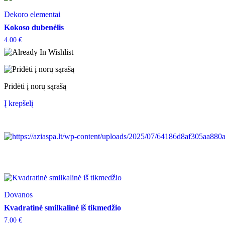
Dekoro elementai
Kokoso dubenėlis
4.00
€
Pridėti į norų sąrašą
Į krepšelį
Dovanos
Kvadratinė smilkalinė iš tikmedžio
7.00
€