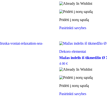
Pridėti į norų sąrašą
This
Pasirinkti savybes
product
has
multiple
variants.
The
options
Dekoro elementai
may
Mažas indelis iš tikmedžio Ø 
be
chosen
4.00
€
on
the
product
page
Pridėti į norų sąrašą
This
Pasirinkti savybes
product
has
multiple
variants.