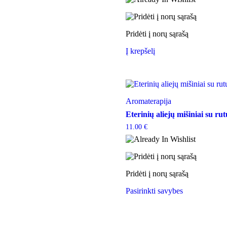
Pridėti į norų sąrašą
Į krepšelį
Aromaterapija
Eterinių aliejų mišiniai su ru
11.00
€
Pridėti į norų sąrašą
This
Pasirinkti savybes
product
has
multiple
variants.