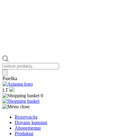
Products
search
Paieška
LT
0
Rezervacija
Dovanų kuponai
Abonementai
Produktai