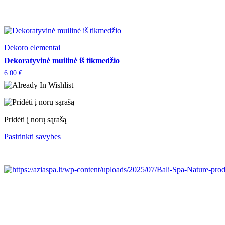
Dekoro elementai
Dekoratyvinė muilinė iš tikmedžio
6.00
€
Pridėti į norų sąrašą
This
Pasirinkti savybes
product
has
multiple
variants.
The
options
may
be
chosen
on