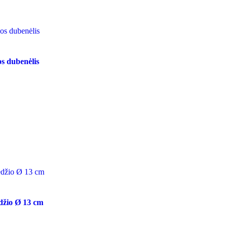
os dubenėlis
edžio Ø 13 cm