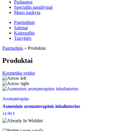
Paslaugos
Specialūs pasiūlymai
Mano paskyra
Pagrindinis
Salonai
Kainoraštis
Taisyklės
Pagrindinis
»
Produktai
Produktai
Kosmetika veidui
Aromaterapija
Asmeninis aromaterapinis inhaliatorius
14.00
€