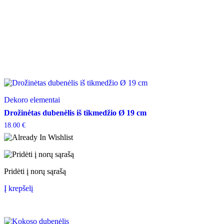
the
product
page
Dekoro elementai
Drožinėtas dubenėlis iš tikmedžio Ø 19 cm
18.00
€
Pridėti į norų sąrašą
Į krepšelį