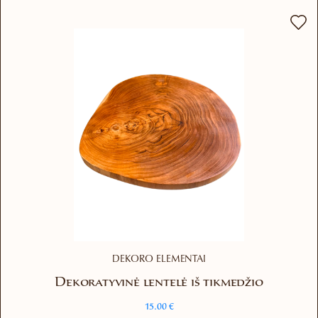
variants.
The
options
may
be
chosen
on
the
product
page
DEKORO ELEMENTAI
Dekoratyvinė lentelė iš tikmedžio
15.00
€