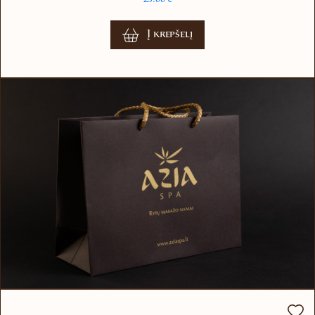
Į krepšelį