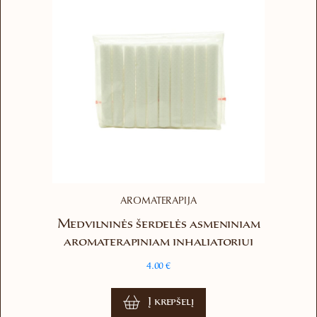
may
be
chosen
on
the
product
page
AROMATERAPIJA
Medvilninės šerdelės asmeniniam
aromaterapiniam inhaliatoriui
4.00
€
Į krepšelį