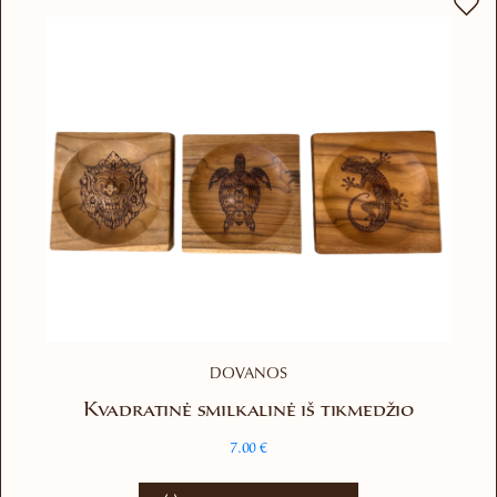
DOVANOS
Kvadratinė smilkalinė iš tikmedžio
7.00
€
This