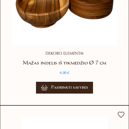
DEKORO ELEMENTAI
Mažas indelis iš tikmedžio Ø 7 cm
4.00
€
This
Pasirinkti savybes
product
has
multiple
variants.
The
options