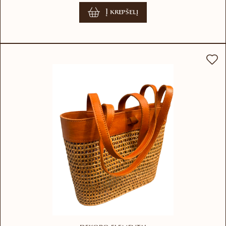
Į krepšelį