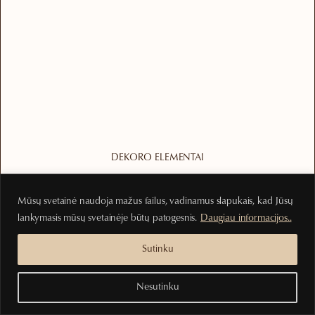
DEKORO ELEMENTAI
Rankų darbo šaukštelis iš tikmedžio
Mūsų svetainė naudoja mažus failus, vadinamus slapukais, kad Jūsų
3.00
€
lankymasis mūsų svetainėje būtų patogesnis.
Daugiau informacijos..
Į krepšelį
Sutinku
Nesutinku