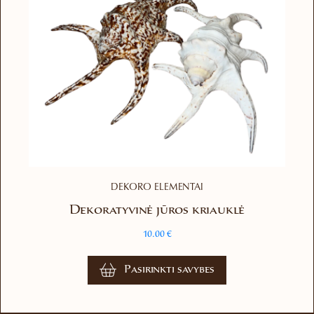
DEKORO ELEMENTAI
Dekoratyvinė jūros kriauklė
10.00
€
This
Pasirinkti savybes
product
has
multiple