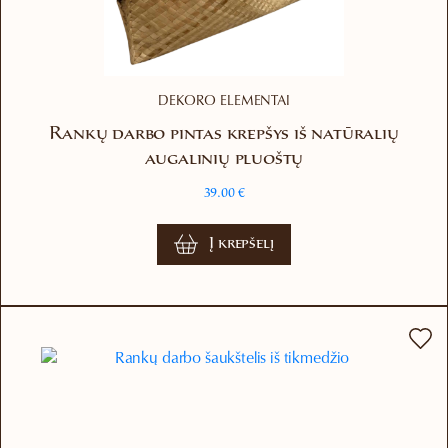
DEKORO ELEMENTAI
Rankų darbo pintas krepšys iš natūralių
augalinių pluoštų
39.00
€
Į krepšelį