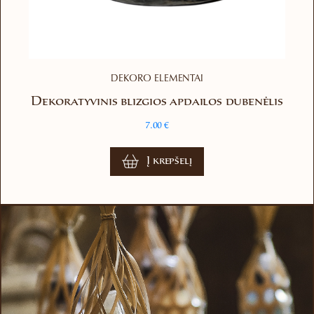
DEKORO ELEMENTAI
Dekoratyvinis blizgios apdailos dubenėlis
7.00
€
Į krepšelį