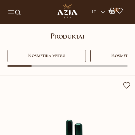
0
LT
Produktai
Kosmetika veidui
Kosmetika