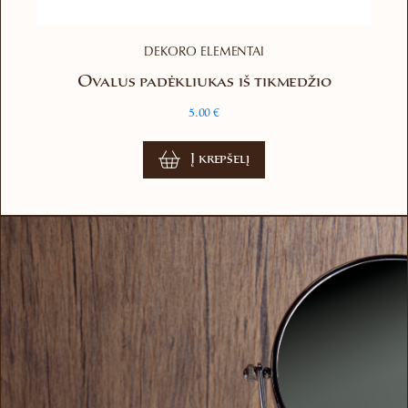
DEKORO ELEMENTAI
Ovalus padėkliukas iš tikmedžio
5.00
€
Į krepšelį