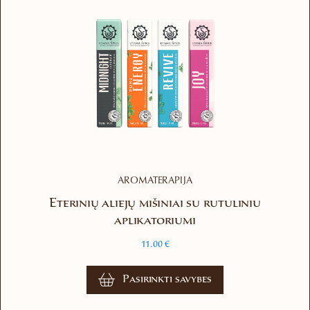
AROMATERAPIJA
Eterinių aliejų mišiniai su rutuliniu
aplikatoriumi
11.00
€
This
Pasirinkti savybes
product
has