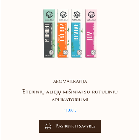
AROMATERAPIJA
Eterinių aliejų mišiniai su rutuliniu
aplikatoriumi
11.00
€
This
Pasirinkti savybes
product
has