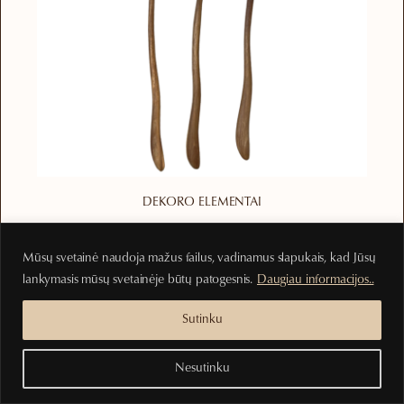
DEKORO ELEMENTAI
Rankų darbo šaukštelis iš tikmedžio
Mūsų svetainė naudoja mažus failus, vadinamus slapukais, kad Jūsų
3.00
€
lankymasis mūsų svetainėje būtų patogesnis.
Daugiau informacijos..
Į krepšelį
Sutinku
Nesutinku