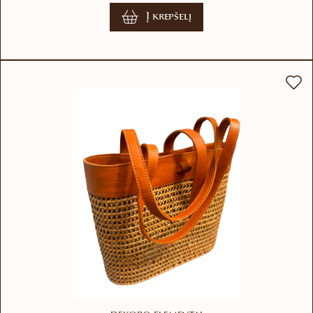
Į krepšelį