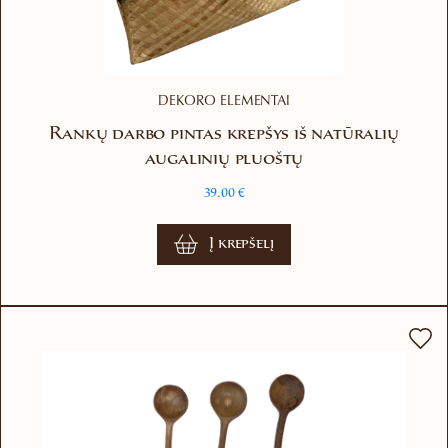
DEKORO ELEMENTAI
Rankų darbo pintas krepšys iš natūralių
augalinių pluoštų
39.00
€
Į krepšelį