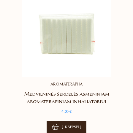
may
be
chosen
on
the
product
page
AROMATERAPIJA
Medvilninės šerdelės asmeniniam
aromaterapiniam inhaliatoriui
4.00
€
Į krepšelį