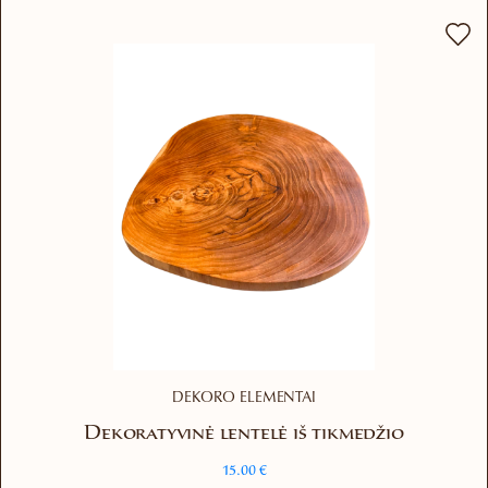
variants.
The
options
may
be
chosen
on
the
product
page
DEKORO ELEMENTAI
Dekoratyvinė lentelė iš tikmedžio
15.00
€