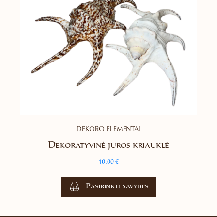
DEKORO ELEMENTAI
Dekoratyvinė jūros kriauklė
10.00
€
This
Pasirinkti savybes
product
has
multiple