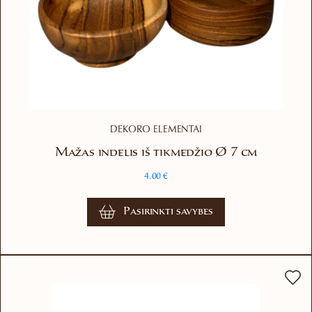
DEKORO ELEMENTAI
Mažas indelis iš tikmedžio Ø 7 cm
4.00
€
This
Pasirinkti savybes
product
has
multiple
variants.
The
options