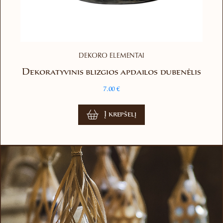
DEKORO ELEMENTAI
Dekoratyvinis blizgios apdailos dubenėlis
7.00
€
Į krepšelį