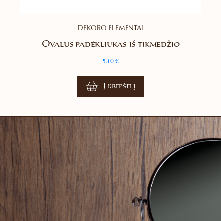
DEKORO ELEMENTAI
Ovalus padėkliukas iš tikmedžio
5.00
€
Į krepšelį