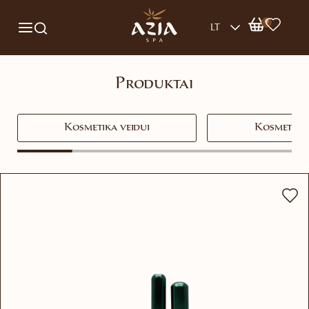
0
LT
Produktai
Kosmetika veidui
Kosmetika