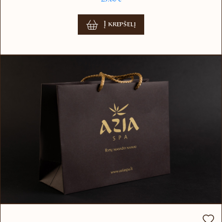
Į krepšelį