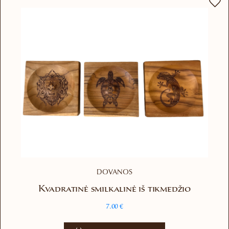
DOVANOS
Kvadratinė smilkalinė iš tikmedžio
7.00
€
This