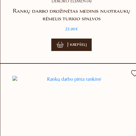
DEKORO ELEMENTAI
Rankų darbo drožinėtas medinis nuotraukų
rėmelis turkio spalvos
23.00
€
Į krepšelį