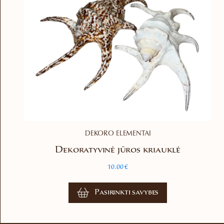
DEKORO ELEMENTAI
Dekoratyvinė jūros kriauklė
10.00
€
This
Pasirinkti savybes
product
has
multiple