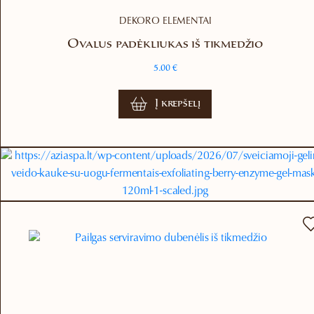
DEKORO ELEMENTAI
Ovalus padėkliukas iš tikmedžio
5.00
€
Į krepšelį