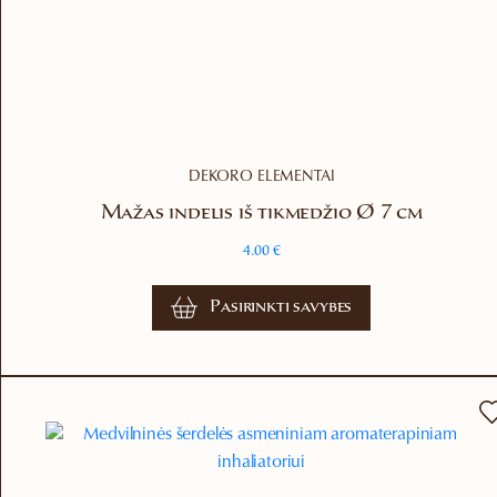
DEKORO ELEMENTAI
Mažas indelis iš tikmedžio Ø 7 cm
4.00
€
This
Pasirinkti savybes
product
has
multiple
variants.
The
options
may