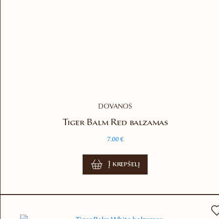
DOVANOS
Tiger Balm Red balzamas
7.00
€
Į krepšelį