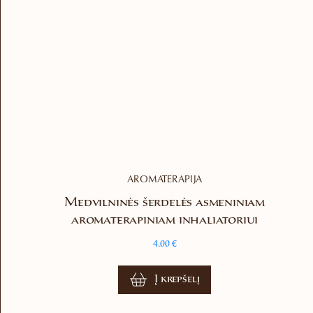
be
chosen
on
the
product
page
AROMATERAPIJA
Medvilninės šerdelės asmeniniam
aromaterapiniam inhaliatoriui
4.00
€
Į krepšelį