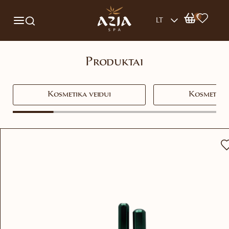
0
LT
Produktai
Kosmetika veidui
Kosmetika