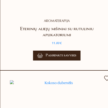
AROMATERAPIJA
Eterinių aliejų mišiniai su rutuliniu
aplikatoriumi
11.00
€
This
Pasirinkti savybes
product
has
multiple
variants.
The
options
may
be
chosen