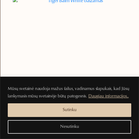
Mūsų svetainė naudoja mažus failus, vadinamus slapukais, kad Jūsų
lankymasis mūsų svetainėje būtų patogesnis.
Daugiau informacijos..
DOVANOS
Tiger Balm White balzamas
Sutinku
7.00
€
Nesutinku
Į krepšelį