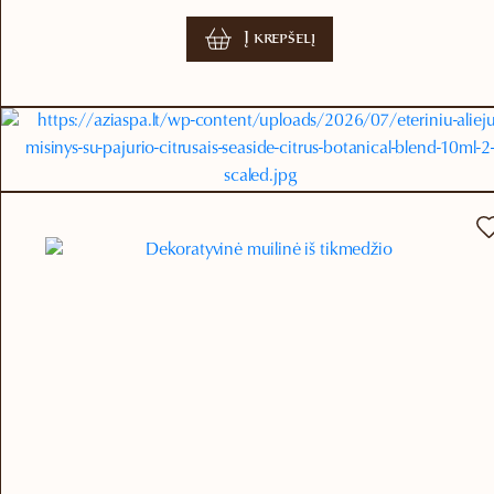
Į krepšelį