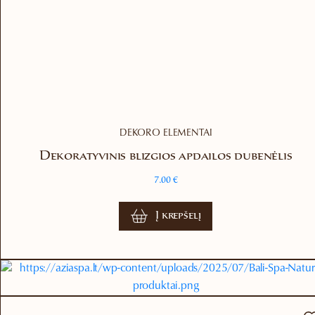
the
product
page
DEKORO ELEMENTAI
Dekoratyvinis blizgios apdailos dubenėlis
7.00
€
Į krepšelį