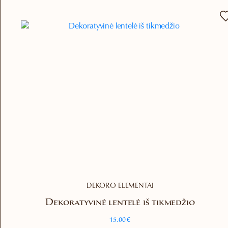
variants.
The
options
may
be
chosen
on
the
product
page
DEKORO ELEMENTAI
Dekoratyvinė lentelė iš tikmedžio
15.00
€