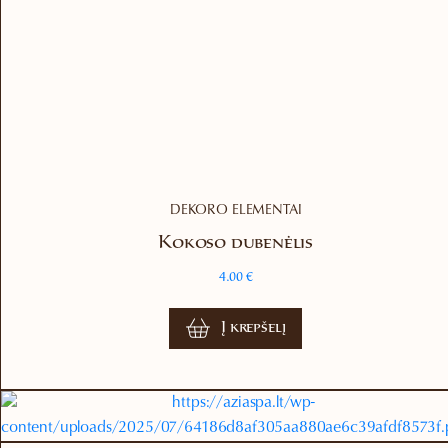
on
the
product
page
DEKORO ELEMENTAI
Kokoso dubenėlis
4.00
€
Į krepšelį