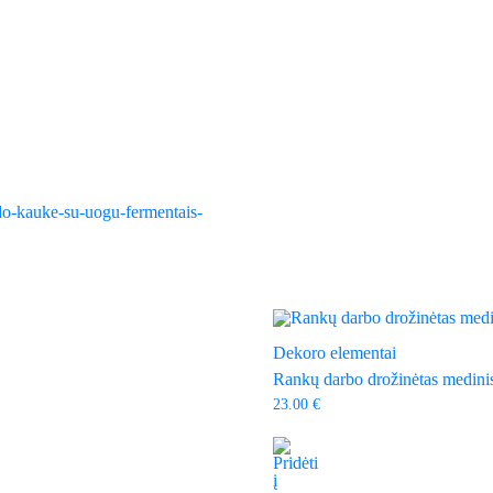
the
product
page
Dekoro elementai
Rankų darbo drožinėtas medini
23.00
€