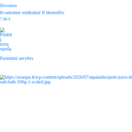
Dovanos
Kvadratinė smilkalinė iš tikmedžio
7.00
€
This
product
Pasirinkti savybes
has
multiple
variants.
The
options
may
be
chosen
on
the
product
page