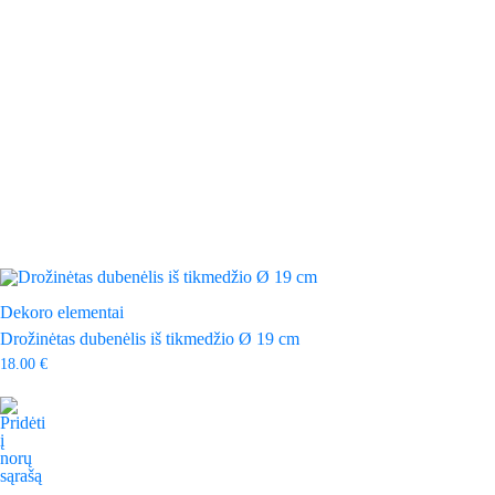
may
be
chosen
on
the
product
page
Dekoro elementai
Drožinėtas dubenėlis iš tikmedžio Ø 19 cm
18.00
€