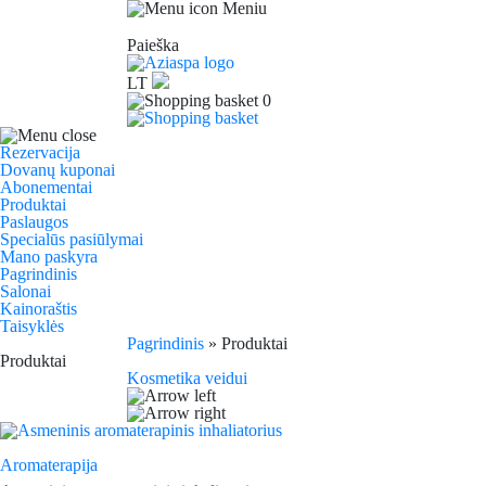
Meniu
Paieška
LT
0
Rezervacija
Dovanų kuponai
Abonementai
Produktai
Paslaugos
Specialūs pasiūlymai
Mano paskyra
Pagrindinis
Salonai
Kainoraštis
Taisyklės
Pagrindinis
»
Produktai
Produktai
Kosmetika veidui
Aromaterapija