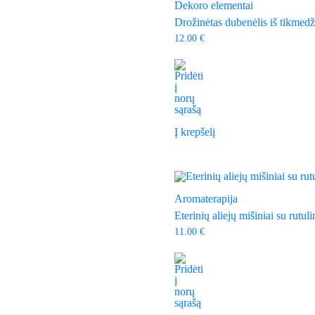
Dekoro elementai
Drožinėtas dubenėlis iš tikmed
12.00
€
Į krepšelį
Aromaterapija
Eterinių aliejų mišiniai su rutul
11.00
€
This