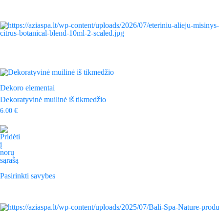
Dekoro elementai
Dekoratyvinė muilinė iš tikmedžio
6.00
€
This
product
Pasirinkti savybes
has
multiple
variants.
The
options