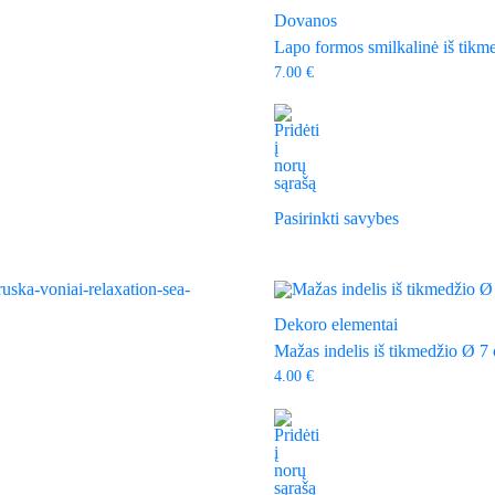
Dovanos
Lapo formos smilkalinė iš tikm
7.00
€
This
product
Pasirinkti savybes
has
multiple
variants.
The
options
may
Dekoro elementai
be
Mažas indelis iš tikmedžio Ø 7
chosen
on
4.00
€
the
product
page