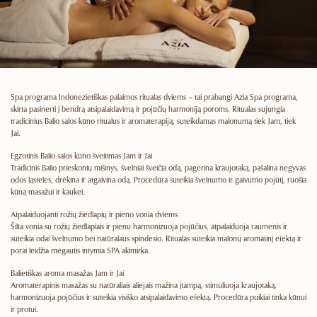
Spa programa Indonezietiškas palaimos ritualas dviems
– tai prabangi Azia Spa programa,
skirta pasinerti į bendrą atsipalaidavimą ir pojūčių harmoniją poroms. Ritualas sujungia
tradicinius Balio salos kūno ritualus ir aromaterapiją, suteikdamas malonumą tiek Jam, tiek
Jai.
Egzotinis Balio salos kūno šveitimas Jam ir Jai
Tradicinis Balio prieskonių mišinys, švelniai šveičia odą, pagerina kraujotaką, pašalina negyvas
odos ląsteles, drėkina ir atgaivina odą. Procedūra suteikia švelnumo ir gaivumo pojūtį, ruošia
kūną masažui ir kaukei.
Atpalaiduojanti rožių žiedlapių ir pieno vonia dviems
Šilta vonia su rožių žiedlapiais ir pienu harmonizuoja pojūčius, atpalaiduoja raumenis ir
suteikia odai švelnumo bei natūralaus spindesio. Ritualas suteikia malonų aromatinį efektą ir
porai leidžia mėgautis intymia SPA akimirka.
Balietiškas aroma masažas Jam ir Jai
Aromaterapinis masažas su natūraliais aliejais mažina įtampą, stimuliuoja kraujotaką,
harmonizuoja pojūčius ir suteikia visiško atsipalaidavimo efektą. Procedūra puikiai tinka kūnui
ir protui.