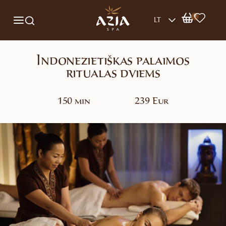
0
LT
Indonezietiškas palaimos
ritualas dviems
150 min
239 Eur