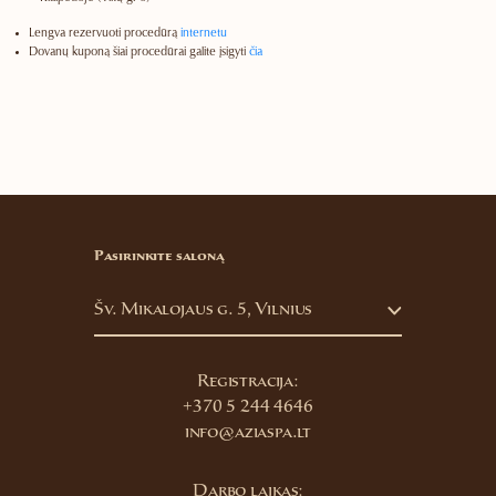
Lengva
rezervuoti procedūrą
internetu
Dovanų kuponą šiai procedūrai galite įsigyti
čia
Pasirinkite saloną
Šv. Mikalojaus g. 5, Vilnius
Registracija:
+370 5 244 4646
info@aziaspa.lt
Darbo laikas: