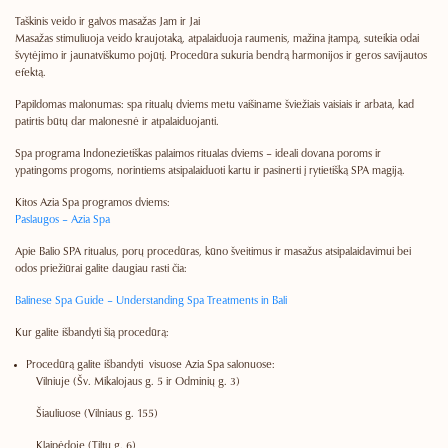
Taškinis veido ir galvos masažas Jam ir Jai
Masažas stimuliuoja veido kraujotaką, atpalaiduoja raumenis, mažina įtampą, suteikia odai
švytėjimo ir jaunatviškumo pojūtį. Procedūra sukuria bendrą harmonijos ir geros savijautos
efektą.
Papildomas malonumas:
spa ritualų dviems metu vaišiname šviežiais vaisiais ir arbata, kad
patirtis būtų dar malonesnė ir atpalaiduojanti.
Spa programa Indonezietiškas palaimos ritualas dviems
– ideali dovana poroms ir
ypatingoms progoms, norintiems atsipalaiduoti kartu ir pasinerti į rytietišką SPA magiją.
Kitos Azia Spa programos dviems:
Paslaugos – Azia Spa
Apie Balio SPA ritualus, porų procedūras, kūno šveitimus ir masažus atsipalaidavimui bei
odos priežiūrai galite daugiau rasti čia:
Balinese Spa Guide – Understanding Spa Treatments in Bali
Kur galite išbandyti šią procedūrą:
Procedūrą galite išbandyti visuose
Azia Spa salonuose:
Vilniuje
(Šv. Mikalojaus g. 5 ir Odminių g. 3)
Šiauliuose
(Vilniaus g. 155)
Klaipėdoje
(Tiltų g. 6)