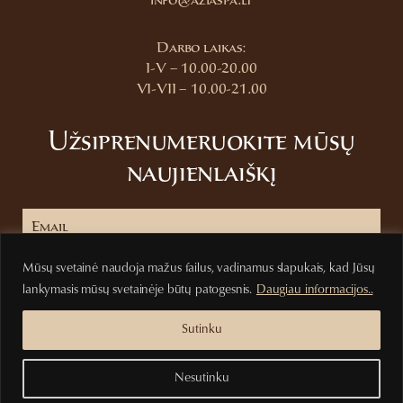
info@aziaspa.lt
Darbo laikas:
I-V – 10.00-20.00
VI-VII – 10.00-21.00
Užsiprenumeruokite mūsų
naujienlaiškį
Mūsų svetainė naudoja mažus failus, vadinamus slapukais, kad Jūsų
Prenumeruoti
lankymasis mūsų svetainėje būtų patogesnis.
Daugiau informacijos..
Sutinku
Nesutinku
Privatumo politika
Pirkimo sąlygos