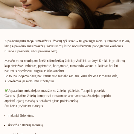
Atpalaiduojantis aliejaus masažas su žolelių ryšulėliais – tai ypatingai švelnus, raminantis ir
visą
kūną atpalaiduojantis masažas
, skirtas tiems, kurie nori užsimiršti, pabėgti nuo kasdienės
rutinos ir pasinerti į
šiltos palaimos oazę
.
Masažo metu naudojami
karšti tailandietiškų žolelių ryšulėliai
, sudaryti iš tokių ingredientų
kaip
citrinžolė, imbieras, pipirmėtė, bergamotė, tamarindo vaisius, eukaliptas
bei kiti
natūralūs
prieskoniai, augalai ir šakniastiebiai
.
Be to, naudojama daug
natūralaus šilto masažo aliejaus
, kuris drėkina ir maitina odą,
suteikdamas jai švelnumo ir žvilgesio.
Atpalaiduojantis aliejaus masažas su žolelių ryšulėliais.
Terapinis poveikis
Garuose įkaitinti žolelių kompresai ir malonaus aromato masažo aliejus
papildo
atpalaiduojantį masažą
, suteikdami gilaus poilsio efektą.
Šilti žolelių ryšulėliai ir aliejus:
maloniai šildo kūną,
skleidžia natūralų aromatą,