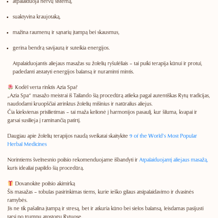
atpalaiduoja nervų sistemą,
suaktyvina kraujotaką,
mažina raumenų ir sąnarių įtampą bei skausmus,
gerina bendrą savijautą ir suteikia energijos.
Atpalaiduojantis aliejaus masažas su žolelių ryšulėliais – tai puiki terapija kūnui ir protui
,
padedanti atstatyti energijos balansą ir nuraminti mintis.
Kodėl verta rinktis Azia Spa?
„Azia Spa“ masažo meistrai iš Tailando šią procedūrą atlieka
pagal autentiškas Rytų tradicijas
,
naudodami kruopščiai atrinktus žolelių mišinius ir natūralius aliejus.
Čia kiekvienas prisilietimas – tai
maža kelionė į harmonijos pasaulį
, kur šiluma, kvapai ir
garsai susilieja į raminančią patirtį.
Daugiau apie
žolelių terapijos naudą sveikatai
skaitykite
9 of the World’s Most Popular
Herbal Medicines
Norintiems švelnesnio poilsio rekomenduojame išbandyti ir
Atpalaiduojantį aliejaus masažą,
kuris idealiai papildo šią procedūrą.
Dovanokite poilsio akimirką
Šis masažas –
tobulas pasirinkimas tiems, kurie ieško gilaus atsipalaidavimo ir dvasinės
ramybės
.
Jis ne tik pašalina įtampą ir stresą, bet ir
atkuria kūno bei sielos balansą
, leisdamas pasijusti
tarsi po trumpų atostogų Rytuose.