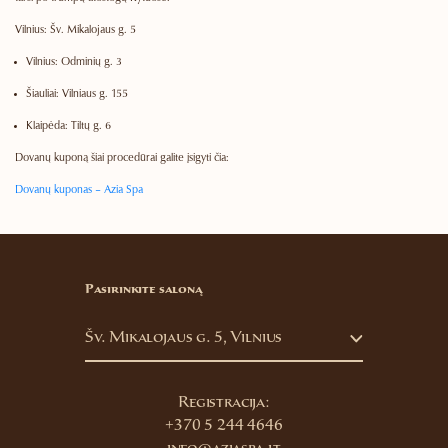
Vilnius:
Šv. Mikalojaus g. 5
Vilnius:
Odminių g. 3
Šiauliai:
Vilniaus g. 155
Klaipėda:
Tiltų g. 6
Dovanų kuponą šiai procedūrai galite įsigyti čia:
Dovanų kuponas – Azia Spa
Pasirinkite saloną
Šv. Mikalojaus g. 5, Vilnius
Registracija:
+370 5 244 4646