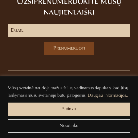
Užsiprenumeruokite mūsų
naujienlaiškį
Prenumeruoti
Privatumo politika
Pirkimo sąlygos
Mūsų svetainė naudoja mažus failus, vadinamus slapukais, kad Jūsų
lankymasis mūsų svetainėje būtų patogesnis.
Daugiau informacijos..
Sutinku
Nesutinku