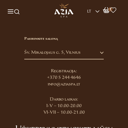
0
LT
Pasirinkite saloną
Šv. Mikalojaus g. 5, Vilnius
Registracija:
+370 5 244 4646
info@aziaspa.lt
Darbo laikas:
I-V – 10.00-20.00
VI-VII – 10.00-21.00