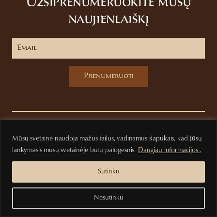
Užsiprenumeruokite mūsų
naujienlaiškį
Prenumeruoti
Privatumo politika
Pirkimo sąlygos
Mūsų svetainė naudoja mažus failus, vadinamus slapukais, kad Jūsų
lankymasis mūsų svetainėje būtų patogesnis.
Daugiau informacijos..
Sutinku
Nesutinku