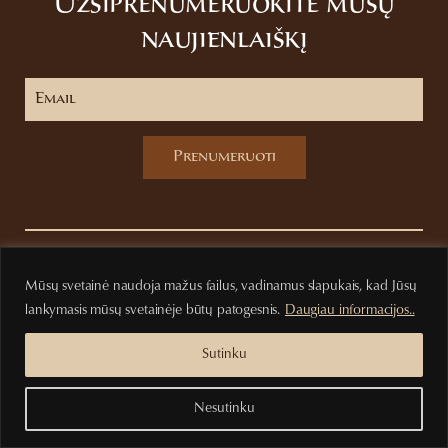
Užsiprenumeruokite mūsų
naujienlaiškį
Prenumeruoti
Privatumo politika
Pirkimo sąlygos
Mūsų svetainė naudoja mažus failus, vadinamus slapukais, kad Jūsų
lankymasis mūsų svetainėje būtų patogesnis.
Daugiau informacijos..
Sutinku
Nesutinku