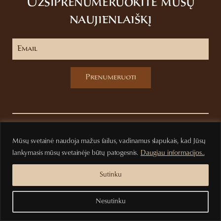
Užsiprenumeruokite mūsų
naujienlaiškį
Prenumeruoti
Privatumo politika
Pirkimo sąlygos
Mūsų svetainė naudoja mažus failus, vadinamus slapukais, kad Jūsų
lankymasis mūsų svetainėje būtų patogesnis.
Daugiau informacijos..
Sutinku
Nesutinku