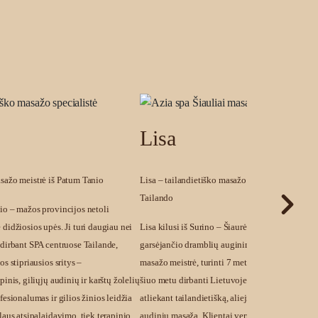
Lisa
asažo meistrė iš Patum Tanio
Lisa – tailandietiško masažo meistrė iš Surino, 
Tailando
io – mažos provincijos netoli
 didžiosios upės. Ji turi daugiau nei
Lisa kilusi iš Surino – Šiaurės Rytų Tailando mi
 dirbant SPA centruose Tailande,
garsėjančio dramblių auginimo tradicijomis. Ji y
os stipriausios sritys –
masažo meistrė, turinti 7 metų patirtį Tailande, 
pinis, giliųjų audinių ir karštų žolelių
šiuo metu dirbanti Lietuvoje. Lisa stipriausiai j
fesionalumas ir gilios žinios leidžia
atliekant tailandietišką, aliejinį, aromaterapinį 
laus atsipalaidavimo, tiek terapinio
audinių masažą. Klientai vertina jos dėmesį det