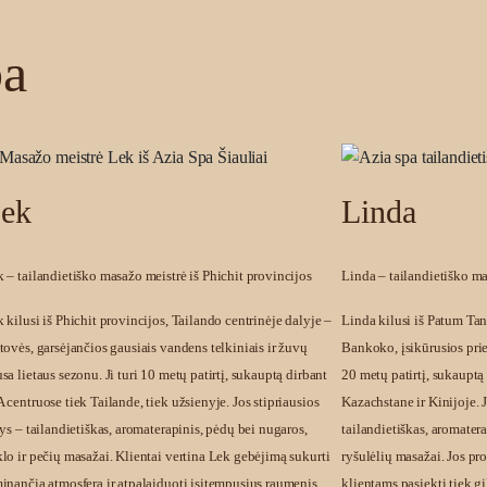
ba
ek
Linda
 – tailandietiško masažo meistrė iš Phichit provincijos
Linda – tailandietiško m
 kilusi iš Phichit provincijos, Tailando centrinėje dalyje –
Linda kilusi iš Patum Tan
tovės, garsėjančios gausiais vandens telkiniais ir žuvų
Bankoko, įsikūrusios prie
sa lietaus sezonu. Ji turi 10 metų patirtį, sukauptą dirbant
20 metų patirtį, sukauptą
 centruose tiek Tailande, tiek užsienyje. Jos stipriausios
Kazachstane ir Kinijoje. J
tys – tailandietiškas, aromaterapinis, pėdų bei nugaros,
tailandietiškas, aromatera
lo ir pečių masažai. Klientai vertina Lek gebėjimą sukurti
ryšulėlių masažai. Jos pro
inančią atmosferą ir atpalaiduoti įsitempusius raumenis.
klientams pasiekti tiek gi