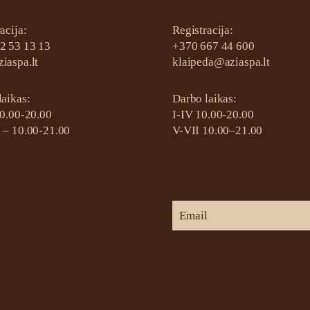
acija:
Registracija:
2 53 13 13
+370 667 44 600
iaspa.lt
klaipeda@aziaspa.lt
laikas:
Darbo laikas:
10.00-20.00
I-IV 10.00-20.00
 – 10.00-21.00
V-VII 10.00–21.00