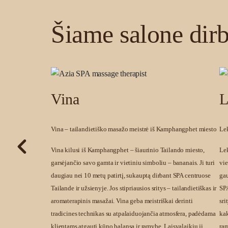
Šiame salone dir
Vina
L
Vina – tailandietiško masažo meistrė iš Kamphangphet miesto
Lek
Vina kilusi iš Kamphangphet – šiaurinio Tailando miesto,
Lek
garsėjančio savo gamta ir vietiniu simboliu – bananais. Ji turi
vie
daugiau nei 10 metų patirtį, sukauptą dirbant SPA centruose
gau
Tailande ir užsienyje. Jos stipriausios sritys – tailandietiškas ir
SPA
aromaterapinis masažai. Vina geba meistriškai derinti
sri
tradicines technikas su atpalaiduojančia atmosfera, padėdama
kak
klientams atgauti kūno balansą ir ramybę. Laisvalaikiu ji
ram