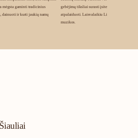
a mėgsta gaminti tradicinius
gebėjimą tiksliai surasti įsitempusius taškus bei
, dainuoti ir kurti jaukią namų
atpalaiduoti. Laisvalaikiu Lisa mėgsta keliauti i
muzikos.
Šiauliai