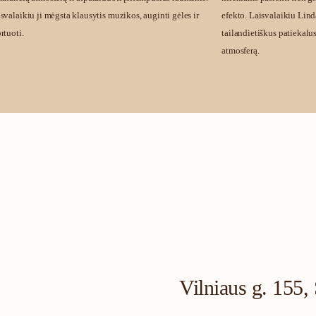
svalaikiu ji mėgsta klausytis muzikos, auginti gėles ir
efekto. Laisvalaikiu Lind
rtuoti.
tailandietiškus patiekalus
atmosferą.
Vilniaus g. 155, 