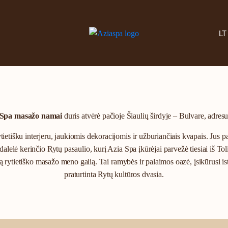
LT
a Spa masažo namai
duris atvėrė pačioje Šiaulių širdyje – Bulvare, adres
tietišku interjeru, jaukiomis dekoracijomis ir užburiančiais kvapais. Jus p
k dalelė kerinčio Rytų pasaulio, kurį Azia Spa įkūrėjai parvežė tiesiai iš T
rąją rytietiško masažo meno galią. Tai ramybės ir palaimos oazė, įsikūrusi 
praturtinta Rytų kultūros dvasia.