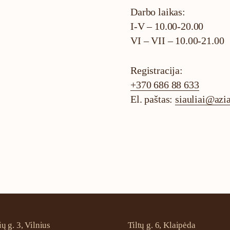
Darbo laikas:
I-V – 10.00-20.00
VI – VII – 10.00-21.00
Registracija:
+370 686 88 633
El. paštas:
siauliai@azia
 g. 3, Vilnius
Tiltų g. 6, Klaipėda