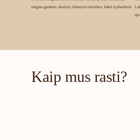
mėgsta gaminti, skaityti, klausytis muzikos, šokti ir plaukioti.
Lai
spo
Kaip mus rasti?