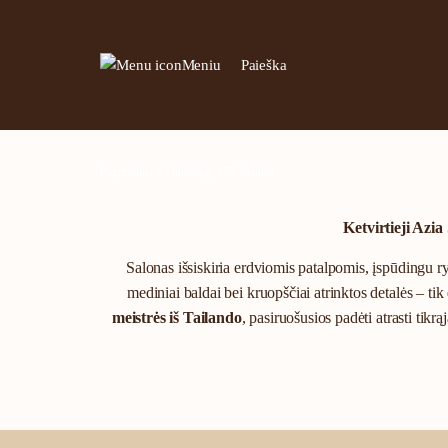
Meniu
Paieška
Pagrindinis
»
Vilniaus g. 155, Šiauliai
Ketvirtieji Azi
Salonas išsiskiria erdviomis patalpomis, įspūdingu ry
mediniai baldai bei kruopščiai atrinktos detalės – ti
meistrės iš Tailando
, pasiruošusios padėti atrasti tik