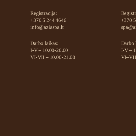
Registracija:
Registr
+370 5 244 4646
+370 5
info@aziaspa.lt
spa@az
Darbo laikas:
Darbo 
I-V – 10.00-20.00
I-V – 
VI-VII – 10.00-21.00
VI–VII