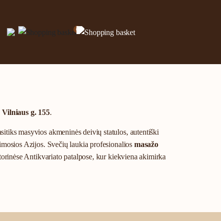
0
u
Vilniaus g. 155
.
asitiks masyvios akmeninės deivių statulos, autentiški
olimosios Azijos. Svečių laukia profesionalios
masažo
istorinėse Antikvariato patalpose, kur kiekviena akimirka