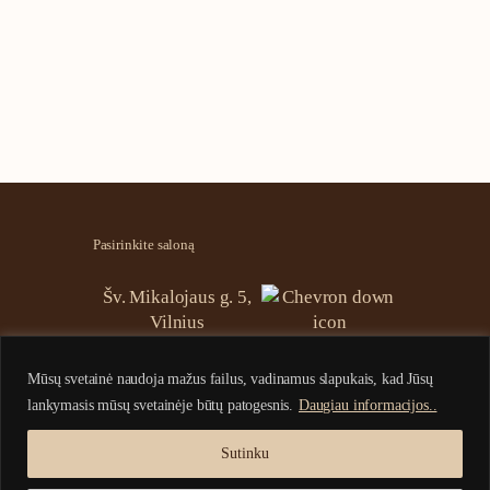
Pasirinkite saloną
Šv. Mikalojaus g. 5,
Vilnius
Mūsų svetainė naudoja mažus failus, vadinamus slapukais, kad Jūsų
Registracija:
lankymasis mūsų svetainėje būtų patogesnis.
Daugiau informacijos..
+370 5 244 4646
info@aziaspa.lt
Sutinku