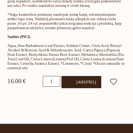
gerai suplakite, sudrėkinkite vatos diskelį toniku ir tolygiai paskirstykite
ant odos. Po toniko naudokite serumą ir veido kremą.
*Jeigu kosmetikos priemonę naudojate pirmą kartą, rekomenduojame
atlikti lopo testą. Nedidelį priemonės kiekį užtepkite ant vidinės riešo
pusės. Jei po 24 val. nepasireiškė jokia neigiama reakcija į produktą, kaip
paraudimas ar niežulys, tuomet priemonę galite naudoti.
Sudėtis (INCI)
Aqua, Aloe Barbadensis Leaf Extract, Sodium Citrate, Citric Acid, Benzyl
Alcohol & Benzoic Acid & Dehydroacetic Acid, Carica Papaya (Papaya)
Fruit Extract, Pachyrhizus Erosus Root Extract, Melaleuca Alternifolia (Tea
Tree) Leaf Oil, Citrus Limon (Lemon) Peel Oil, Citrus Limon (Lemon) Fruit
Extract, Centella Asiatica Extract, *Limonene, *Citral. *Occurs naturally in
essential oils.
produkto
16.00
€
Į KREPŠELĮ
kiekis:
Veido
tonikas
su
arbatmedžiu
ir
citrina