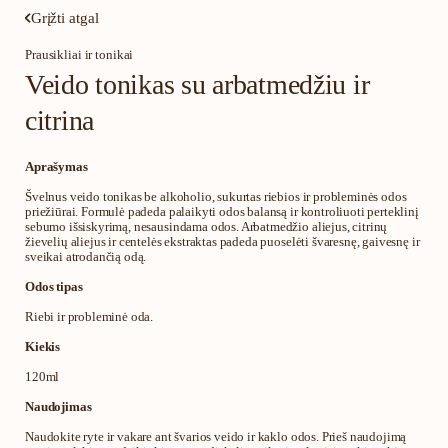
Grįžti atgal
Prausikliai ir tonikai
Veido tonikas su arbatmedžiu ir
citrina
Aprašymas
Švelnus veido tonikas be alkoholio, sukurtas riebios ir probleminės odos
priežiūrai. Formulė padeda palaikyti odos balansą ir kontroliuoti perteklinį
sebumo išsiskyrimą, nesausindama odos. Arbatmedžio aliejus, citrinų
žievelių aliejus ir centelės ekstraktas padeda puoselėti švaresnę, gaivesnę ir
sveikai atrodančią odą.
Odos tipas
Riebi ir probleminė oda.
Kiekis
120ml
Naudojimas
Naudokite ryte ir vakare ant švarios veido ir kaklo odos. Prieš naudojimą