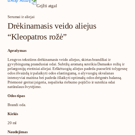
Grįžti atgal
Serumai ir aliejai
Drėkinamasis veido aliejus
“Kleopatros rožė”
Aprašymas
Lengvos tekstūros drėkinamasis veido aliejus, skirtas brandžiai ir
gyvybingumą praradusiai odai. Subtilų aromatą suteikia Damasko rožių ir
pelargonijų eteriniai aliejai. Erškėtuogių aliejus padeda puoselėti tolygesnę
odos išvaizdą ir palaikyti odos elastingumą, o alyvuogių skvalanas
intensyviai maitina bei padeda išlaikyti optimalų odos drėgmės balansą.
Priemonė greitai įsigeria, nepalieka riebumo pojūčio ir suteikia odai
natūralaus švytėjimo.
Odos tipas
Brandi oda.
Kiekis
20 ml
Naudojimas