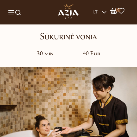
0
LT
Sūkurinė vonia
30 min
40 Eur