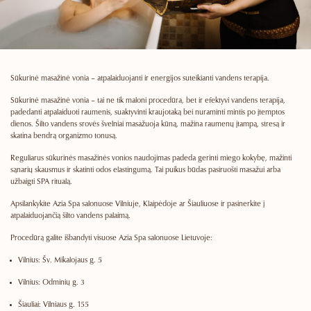
Sūkurinė masažinė vonia – atpalaiduojanti ir energijos suteikianti vandens terapija.
Sūkurinė masažinė vonia – tai ne tik maloni procedūra, bet ir efektyvi vandens terapija,
padedanti atpalaiduoti raumenis, suaktyvinti kraujotaką bei nuraminti mintis po įtemptos
dienos. Šilto vandens srovės švelniai masažuoja kūną, mažina raumenų įtampą, stresą ir
skatina bendrą organizmo tonusą.
Reguliarus sūkurinės masažinės vonios naudojimas padeda gerinti miego kokybę, mažinti
sąnarių skausmus ir skatinti odos elastingumą. Tai puikus būdas pasiruošti masažui arba
užbaigti SPA ritualą.
Apsilankykite
Azia Spa
salonuose Vilniuje, Klaipėdoje ar Šiauliuose ir pasinerkite į
atpalaiduojančią šilto vandens palaimą.
Procedūrą galite išbandyti visuose
Azia Spa
salonuose Lietuvoje:
Vilnius:
Šv. Mikalojaus g. 5
Vilnius:
Odminių g. 3
Šiauliai:
Vilniaus g. 155