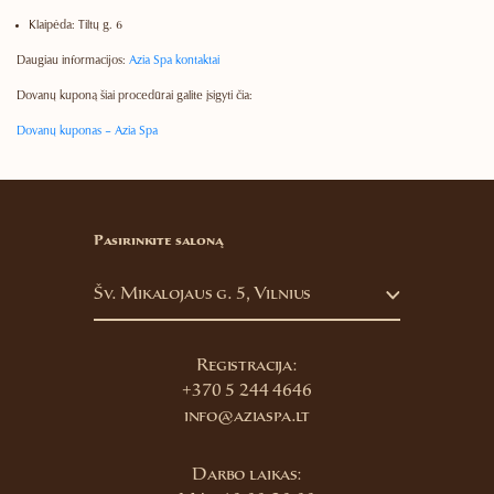
Klaipėda:
Tiltų g. 6
Daugiau informacijos:
Azia Spa kontaktai
Dovanų kuponą šiai procedūrai galite įsigyti čia:
Dovanų kuponas – Azia Spa
Pasirinkite saloną
Šv. Mikalojaus g. 5, Vilnius
Registracija:
+370 5 244 4646
info@aziaspa.lt
Darbo laikas: