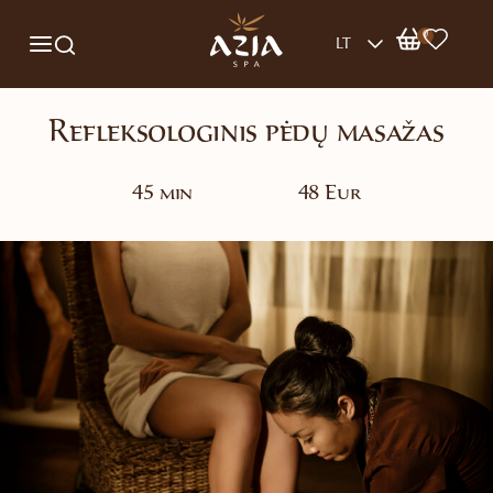
0
LT
Refleksologinis pėdų masažas
45 min
48 Eur