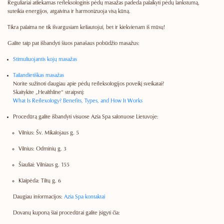
Reguliariai atliekamas refleksologinis pėdų masažas padeda palaikyti pėdų lankstumą,
suteikia energijos, atgaivina ir harmonizuoja visą kūną.
Tikra palaima ne tik išvargusiam keliautojui, bet ir kiekvienam iš mūsų!
Galite taip pat išbandyti šiuos panašaus pobūdžio masažus:
Stimuliuojantis kojų masažas
Tailandietiškas masažas
Norite sužinoti daugiau apie pėdų refleksologijos poveikį sveikatai?
Skaitykite „Healthline“ straipsnį:
What Is Reflexology? Benefits, Types, and How It Works
Procedūrą galite išbandyti visuose
Azia Spa
salonuose Lietuvoje:
Vilnius:
Šv. Mikalojaus g. 5
Vilnius:
Odminių g. 3
Šiauliai:
Vilniaus g. 155
Klaipėda:
Tiltų g. 6
Daugiau informacijos:
Azia Spa kontaktai
Dovanų kuponą šiai procedūrai galite įsigyti čia: