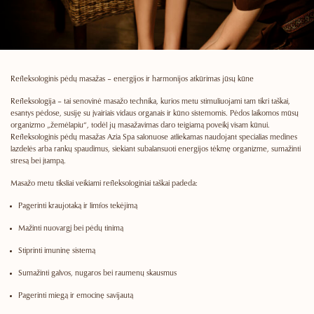
Refleksologinis pėdų masažas – energijos ir harmonijos atkūrimas jūsų kūne
Refleksologija – tai senovinė masažo technika, kurios metu stimuliuojami tam tikri taškai,
esantys pėdose, susiję su įvairiais vidaus organais ir kūno sistemomis. Pėdos laikomos mūsų
organizmo „žemėlapiu“, todėl jų masažavimas daro teigiamą poveikį visam kūnui.
Refleksologinis pėdų masažas Azia Spa salonuose atliekamas naudojant specialias medines
lazdelės arba rankų spaudimus, siekiant subalansuoti energijos tėkmę organizme, sumažinti
stresą bei įtampą.
Masažo metu tiksliai veikiami refleksologiniai taškai padeda:
Pagerinti kraujotaką ir limfos tekėjimą
Mažinti nuovargį bei pėdų tinimą
Stiprinti imuninę sistemą
Sumažinti galvos, nugaros bei raumenų skausmus
Pagerinti miegą ir emocinę savijautą