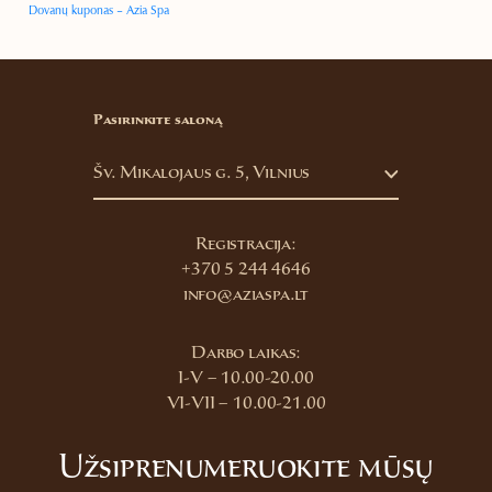
Dovanų kuponas – Azia Spa
Pasirinkite saloną
Šv. Mikalojaus g. 5, Vilnius
Registracija:
+370 5 244 4646
info@aziaspa.lt
Darbo laikas:
I-V – 10.00-20.00
VI-VII – 10.00-21.00
Užsiprenumeruokite mūsų