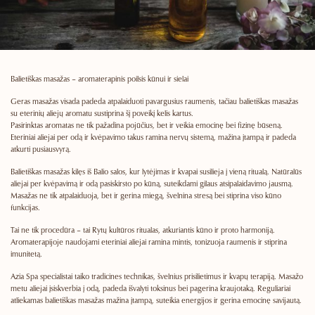
Balietiškas masažas – aromaterapinis poilsis kūnui ir sielai
Geras masažas visada padeda atpalaiduoti pavargusius raumenis, tačiau balietiškas masažas
su eterinių aliejų aromatu sustiprina šį poveikį kelis kartus.
Pasirinktas aromatas ne tik pažadina pojūčius, bet ir veikia emocinę bei fizinę būseną.
Eteriniai aliejai per odą ir kvėpavimo takus ramina nervų sistemą, mažina įtampą ir padeda
atkurti pusiausvyrą.
Balietiškas masažas kilęs iš Balio salos, kur lytėjimas ir kvapai susilieja į vieną ritualą. Natūralūs
aliejai per kvėpavimą ir odą pasiskirsto po kūną, suteikdami gilaus atsipalaidavimo jausmą.
Masažas ne tik atpalaiduoja, bet ir gerina miegą, švelnina stresą bei stiprina viso kūno
funkcijas.
Tai ne tik procedūra – tai Rytų kultūros ritualas, atkuriantis kūno ir proto harmoniją.
Aromaterapijoje naudojami eteriniai aliejai ramina mintis, tonizuoja raumenis ir stiprina
imunitetą.
Azia Spa specialistai taiko tradicines technikas, švelnius prisilietimus ir kvapų terapiją. Masažo
metu aliejai įsiskverbia į odą, padeda išvalyti toksinus bei pagerina kraujotaką. Reguliariai
atliekamas balietiškas masažas mažina įtampą, suteikia energijos ir gerina emocinę savijautą.