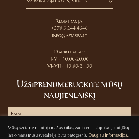
Šv. Mikalojaus g. 5, Vilnius
Registracija:
+370 5 244 4646
info@aziaspa.lt
Darbo laikas:
I-V – 10.00-20.00
VI-VII – 10.00-21.00
Užsiprenumeruokite mūsų
naujienlaiškį
Mūsų svetainė naudoja mažus failus, vadinamus slapukais, kad Jūsų
Prenumeruoti
lankymasis mūsų svetainėje būtų patogesnis.
Daugiau informacijos..