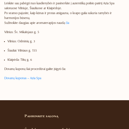
Leiskite sau pabėgti nuo kasdienybės ir pasinerkite į autentišką poilsio patirtį Azia Spa
salonuose Vilniuje, Šiauliuose ar Klaipėdoje.
Po seanso pajusite, kaip kūnas ir protas atsigauna, o kvapo galia sukuria ramybės ir
harmonijos būseną.
Sužinokite daugiau apie aromaterapijos naudą
čia
Vilnius:
Šv. Mikalojaus g. 5
Vilnius:
Odminių g. 3
Šiauliai:
Vilniaus g. 155
Klaipėda:
Tiltų g. 6
Dovanų kuponą šiai procedūrai galite įsigyti čia:
Dovanų kuponas – Azia Spa
Pasirinkite saloną