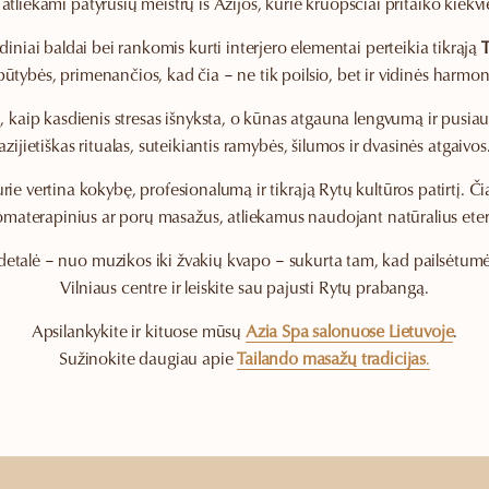
, atliekami patyrusių meistrų iš Azijos, kurie kruopščiai pritaiko kiek
iniai baldai bei rankomis kurti interjero elementai perteikia tikrąją
T
būtybės, primenančios, kad čia – ne tik poilsio, bet ir vidinės harmoni
e, kaip kasdienis stresas išnyksta, o kūnas atgauna lengvumą ir pusiau
azijietiškas ritualas, suteikiantis ramybės, šilumos ir dvasinės atgaivos
urie vertina kokybę, profesionalumą ir tikrąją Rytų kultūros patirtį. Čia
materapinius ar porų masažus, atliekamus naudojant natūralius eterin
 detalė – nuo muzikos iki žvakių kvapo – sukurta tam, kad pailsėtumė
Vilniaus centre ir leiskite sau pajusti Rytų prabangą.
Apsilankykite ir kituose mūsų
Azia Spa salonuose
Lietuvoje
.
Sužinokite daugiau apie
Tailando masažų tradicijas
.