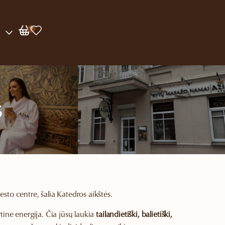
0
s
to centre, šalia Katedros aikštės.
irtine energija. Čia jūsų laukia
tailandietiški, balietiški,