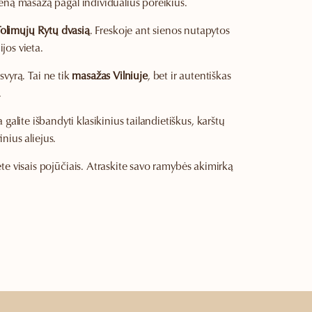
vieną masažą pagal individualius poreikius.
olimųjų Rytų dvasią
. Freskoje ant sienos nutapytos
jos vieta.
svyrą. Tai ne tik
masažas Vilniuje
, bet ir autentiškas
.
 galite išbandyti klasikinius tailandietiškus, karštų
ius aliejus.
te visais pojūčiais. Atraskite savo ramybės akimirką