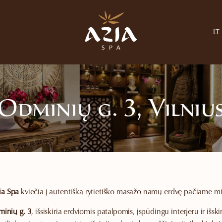
LT
Odminių g. 3, Vilniu
ia Spa
kviečia į autentišką rytietiško masažo namų erdvę pačiame mies
inių g. 3
, išsiskiria erdviomis patalpomis, įspūdingu interjeru ir išsk