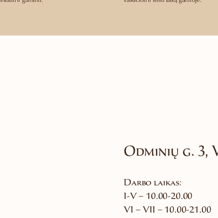
liauti ir gaminti.
vaikščioti ir leisti laiką gamtoje.
Odminių g. 3, 
Darbo laikas:
I-V – 10.00-20.00
VI – VII – 10.00-21.00