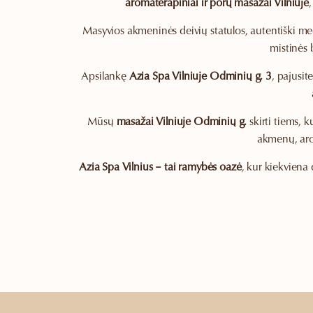
aromaterapiniai ir porų masažai Vilniuje
Masyvios akmeninės deivių statulos, autentiški med
mistinės 
Apsilankę
Azia Spa Vilniuje Odminių g. 3
, pajusit
Mūsų
masažai Vilniuje Odminių g.
skirti tiems, k
akmenų, aro
Azia Spa Vilnius – tai ramybės oazė
, kur kiekviena