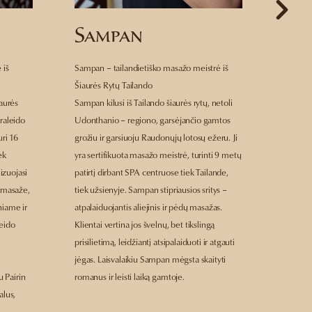
Sampan
Ar
 iš
Sampan – tailandietiško masažo meistrė iš
Areewan
Šiaurės Rytų Tailando
Čiang M
iaurės
Sampan kilusi iš Tailando šiaurės rytų, netoli
Areewan
raleido
Udonthanio – regiono, garsėjančio gamtos
Šiaurės
uri 16
grožiu ir garsiuoju Raudonųjų lotosų ežeru. Ji
nuostab
ek
yra sertifikuota masažo meistrė, turinti 9 metų
speciali
lizuojasi
patirtį dirbant SPA centruose tiek Tailande,
centruos
ų masaže,
tiek užsienyje. Sampan stipriausios sritys –
pagrind
niame ir
atpalaiduojantis aliejinis ir pėdų masažas.
aliejau
eido
Klientai vertina jos švelnų, bet tikslingą
savo pro
prisilietimą, leidžiantį atsipalaiduoti ir atgauti
padeda 
jėgas. Laisvalaikiu Sampan mėgsta skaityti
atsipal
u Pairin
romanus ir leisti laiką gamtoje.
tradicin
alus,
gamtoje 