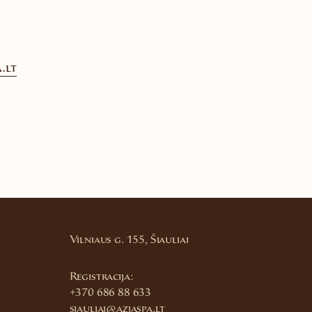
.lt
Vilniaus g. 155, Šiauliai
Registracija:
+370 686 88 633
siauliai@aziaspa.lt