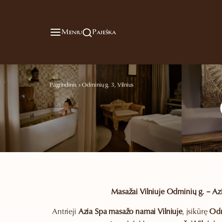
Meniu
Paieška
Pagrindinis
»
Odminių g. 3, Vilnius
Masažai Vilniuje Odminių g. – Az
Antrieji
Azia Spa masažo namai Vilniuje
, įsikūrę
Odm