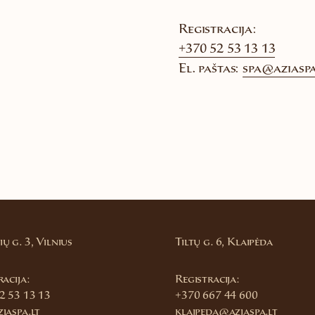
Registracija:
+370 52 53 13 13
El. paštas:
spa@aziaspa
ų g. 3, Vilnius
Tiltų g. 6, Klaipėda
acija:
Registracija:
2 53 13 13
+370 667 44 600
iaspa.lt
klaipeda@aziaspa.lt