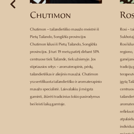
Chutimon
Ros
Chutimon – tailandietiško masažo meistrė iš
Rosi – ta
Pietų Tailando, Songkhla provincijos
Sukhotaj
Chutimon kilusi iš Pietų Tailando, Songkhla
Rosi kilu
provincijos. Ji turi 19 metų patirtį dirbant SPA
regiono, 
centruose tiek Tailande, tiek užsienyje. Jos
garsėjan
stipriausios sritys – aromaterapinis, pėdų,
tradicijų
tailandietiškas ir aliejinis masažai. Chutimon
terapeutė
yra sertifikuota tailandietiško ir aromaterapinio
įgytą Tai
masažo specialistė. Laisvalaikiu ji mėgsta
centruose
gaminti, žiūrėti tradicinius šokio pasirodymus
tailandie
bei leisti laiką gamtoje.
aromate
refleksot
atpalaidu
individua