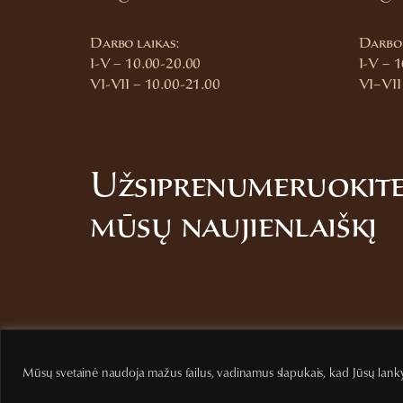
Darbo laikas:
Darbo 
I-V – 10.00-20.00
I-V – 
VI-VII – 10.00-21.00
VI–VII
Užsiprenumeruokit
mūsų naujienlaiškį
Mūsų svetainė naudoja mažus failus, vadinamus slapukais, kad Jūsų lank
Privatumo politika
Pirkimo sąlygos