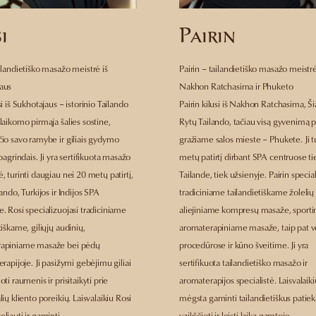
i
Pairin
ilandietiško masažo meistrė iš
Pairin – tailandietiško masažo meistrė
aus
Nakhon Ratchasima ir Phuketo
si iš Sukhotajaus – istorinio Tailando
Pairin kilusi iš Nakhon Ratchasima, Š
laikomo pirmąja šalies sostine,
Rytų Tailando, tačiau visą gyvenimą p
čio savo ramybe ir giliais gydymo
gražiame salos mieste – Phukete. Ji t
 pagrindais. Ji yra sertifikuota masažo
metų patirtį dirbant SPA centruose ti
, turinti daugiau nei 20 metų patirtį,
Tailande, tiek užsienyje. Pairin specia
lando, Turkijos ir Indijos SPA
tradiciniame tailandietiškame žoleli
. Rosi specializuojasi tradiciniame
aliejiniame kompresų masaže, sporti
tiškame, giliųjų audinių,
aromaterapiniame masaže, taip pat v
rapiniame masaže bei pėdų
procedūrose ir kūno šveitime. Ji yra
erapijoje. Ji pasižymi gebėjimu giliai
sertifikuota tailandietiško masažo ir
oti raumenis ir prisitaikyti prie
aromaterapijos specialistė. Laisvalaiki
lių kliento poreikių. Laisvalaikiu Rosi
mėgsta gaminti tailandietiškus patiek