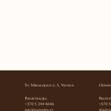
Šv. Mikalojaus g. 5, Vilnius
Odmini
Registracija:
Registr
+370 5 244 4646
+370 5
info@aziaspa.lt
spa@az