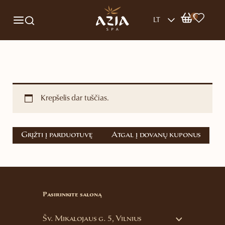
0
LT
Krepšelis dar tuščias.
Grįžti į parduotuvę
Atgal į dovanų kuponus
Pasirinkite saloną
Šv. Mikalojaus g. 5, Vilnius