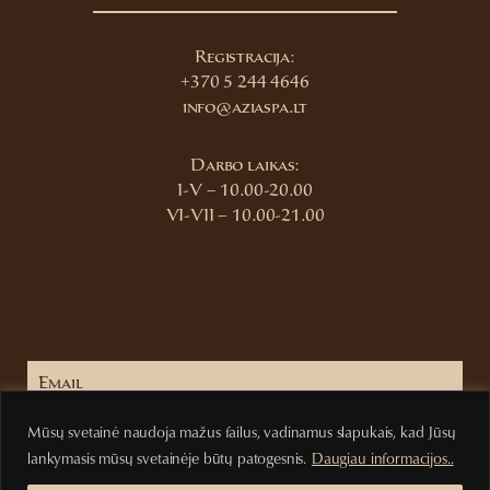
Registracija:
+370 5 244 4646
info@aziaspa.lt
Darbo laikas:
I-V – 10.00-20.00
VI-VII – 10.00-21.00
Mūsų svetainė naudoja mažus failus, vadinamus slapukais, kad Jūsų
Prenumeruoti
lankymasis mūsų svetainėje būtų patogesnis.
Daugiau informacijos..