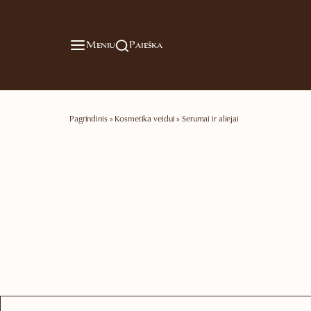
Meniu
Paieška
Pagrindinis
»
Kosmetika veidui
»
Serumai ir aliejai