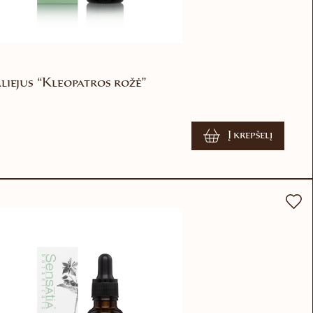
liejus “Kleopatros rožė”
Į krepšelį