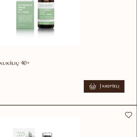
aukšlių 40+
Į krepšelį