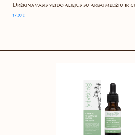
Drėkinamasis veido aliejus su arbatmedžiu ir c
17.00
€