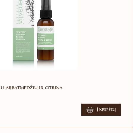
u arbatmedžiu ir citrina
Į krepšelį