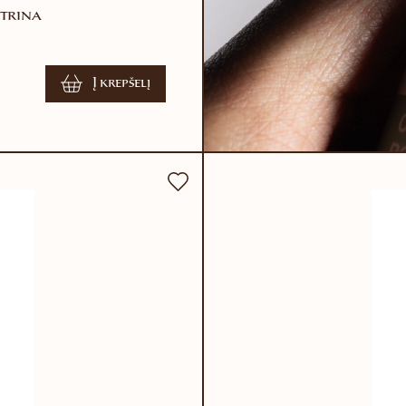
itrina
Į krepšelį